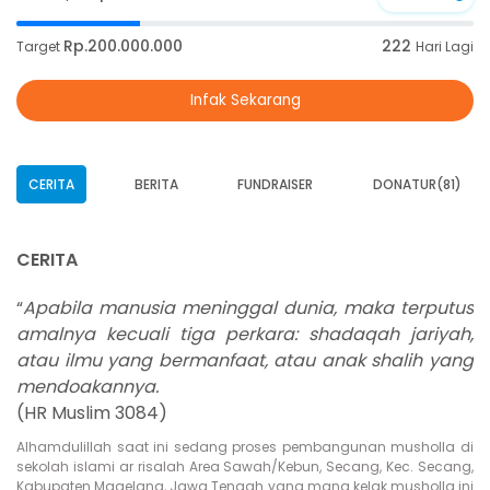
Rp.200.000.000
222
Target
Hari Lagi
Infak Sekarang
CERITA
BERITA
FUNDRAISER
DONATUR(81)
CERITA
“
Apabila manusia meninggal dunia, maka terputus
amalnya kecuali tiga perkara: shadaqah jariyah,
atau ilmu yang bermanfaat, atau anak shalih yang
mendoakannya.
(HR Muslim 3084)
Alhamdulillah saat ini sedang proses pembangunan musholla di
sekolah islami ar risalah
Area Sawah/Kebun, Secang, Kec. Secang,
Kabupaten Magelang, Jawa Tengah yang mana kelak musholla ini