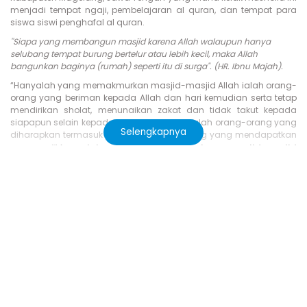
menjadi tempat ngaji, pembelajaran al quran, dan tempat para
siswa siswi penghafal al quran.
''Siapa yang membangun masjid karena Allah walaupun hanya
selubang tempat burung bertelur atau lebih kecil, maka Allah
bangunkan baginya (rumah) seperti itu di surga". (HR. Ibnu Majah).
“Hanyalah yang memakmurkan masjid-masjid Allah ialah orang-
orang yang beriman kepada Allah dan hari kemudian serta tetap
mendirikan sholat, menunaikan zakat dan tidak takut kepada
siapapun selain kepada Allah maka merekalah orang-orang yang
Selengkapnya
diharapkan termasuk golongan orang-orang yang mendapatkan
“Hanyalah yang memakmurkan masjid-masjid
petunjuk”.
Allah ialah orang-orang yang beriman kepada Allah dan
hari kemudian serta tetap mendirikan sholat, menunaikan
zakat dan tidak takut kepada siapapun selain kepada Allah
maka merekalah orang-orang yang diharapkan termasuk
golongan orang-orang yang mendapatkan petunjuk”.
Jadikan ini menjadi momentum terbaik dalam bersedekah!
Semoga ikhtiar ini menjadi ladang amal kebaikan dan Allah Ta'ala
bangunkan rumah di surga bagi Bapak/Ibu
"Sebaik-baik manusia adalah yang paling bermanfaat bagi manusia